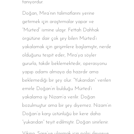
tanıyordur.
Doğan, Mira’nın talimatlarını yerine
getirmek için araştırmalar yapar ve
“Mürted” ismine ulaşır. Fettah Dahhak
örgütüne dair çok şey bilen Mürted’i
yakalamak için girişimlere başlamıştır, nerde
olduğunu tespit eder, Mira’ya söyler
gururla, takdir beklemektedir, operasyonu
yapıp adamı almaya da hazırdır ama
beklemediği bir şey olur. “Yukarıdan” verilen
emirle Doğan’ın bulduğu Mürted’i
yakalama işi Nizam’a verilir. Doğan
bozulmuştur ama bir şey diyemez. Nizam’ın
Doğan’a karşı üstünlüğü bir kere daha
“yukarıdan” teyit edilmiştir. Doğan sinirlenir.
Viking, Sare’ye ulaşmak için polisi devreye