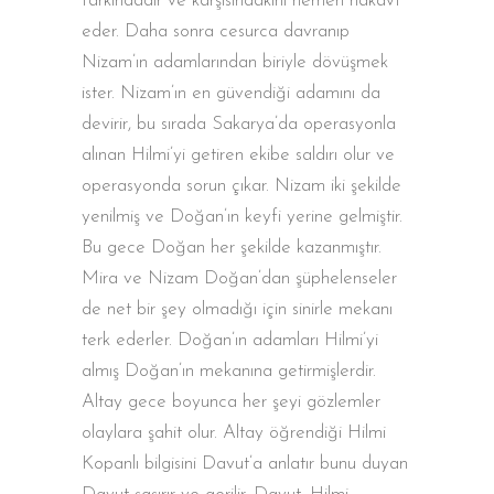
farkındadır ve karşısındakini hemen nakavt
eder. Daha sonra cesurca davranıp
Nizam’ın adamlarından biriyle dövüşmek
ister. Nizam’ın en güvendiği adamını da
devirir, bu sırada Sakarya’da operasyonla
alınan Hilmi’yi getiren ekibe saldırı olur ve
operasyonda sorun çıkar. Nizam iki şekilde
yenilmiş ve Doğan’ın keyfi yerine gelmiştir.
Bu gece Doğan her şekilde kazanmıştır.
Mira ve Nizam Doğan’dan şüphelenseler
de net bir şey olmadığı için sinirle mekanı
terk ederler. Doğan’ın adamları Hilmi’yi
almış Doğan’ın mekanına getirmişlerdir.
Altay gece boyunca her şeyi gözlemler
olaylara şahit olur. Altay öğrendiği Hilmi
Kopanlı bilgisini Davut’a anlatır bunu duyan