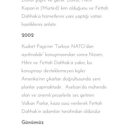
Davut şaşırır ve gerilir. Davut, Hilmi
Kopan’ın (Mürted) kim olduğunu ve Fettah
Dahhak’a hizmetlerini yani yaptığı vatan
hainliklerini anlatır.
2002
Kudret Paşa’nın “Türkiye NATO’dan
ayrılmalıdır” konuşmasından sonra Nizam,
Hilmi ve Fettah Dahhak’a yakın, bu
konuşmayı desteklemeyen kişiler
Amerika’nın çıkarları doğrultusunda yeni
planlar yapmaktadır… Aselsan’da mühendis
olan ve önemli projelerle ses getiren
Volkan Parlar, kaza süsü verilerek Fettah
Dahhak’ın adamları tarafından öldürülür.
Günümüz