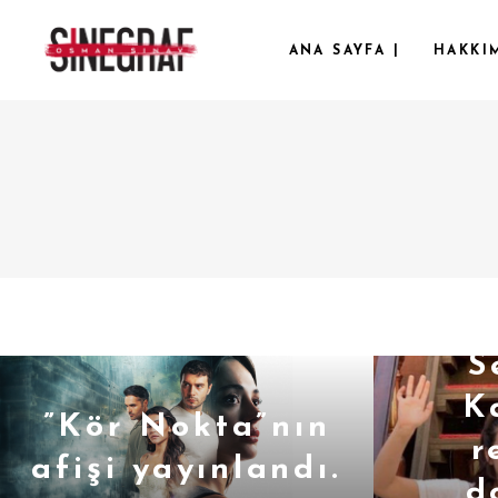
ANA SAYFA |
HAKKIM
S
K
”Kör Nokta”nın
r
afişi yayınlandı.
d