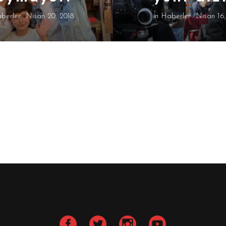
berler
Nisan 20, 2018
in
Haberler
Nisan 16,