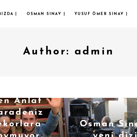
IZDA |
OSMAN SINAV |
YUSUF ÖMER SINAV |
Author: admin
en Anlat
aradeniz
ekorlara
Osman Sın
oymuyor.
yeni diz