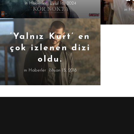
in
Haberler
Eylül 16, 2024
in
Ha
‘Yalnız Kurt’ en
çok izlenen dizi
oldu.
in
Haberler
Nisan 15, 2018