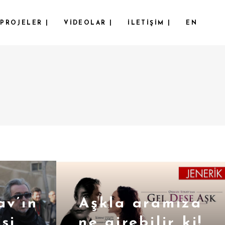
PROJELER |
VIDEOLAR |
İLETIŞIM |
EN
av’ın
Aşkla aramıza
isi
ne girebilir ki!