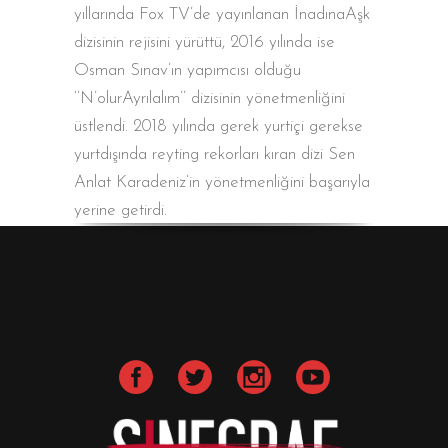
yıllarında Fox TV’de yayınlanan İnadınaAşk
dizisinin rejisini yürüttü, 2016 yılında ise
Osman Sınav’ın yapımcısı olduğu
‘’N’olurAyrılalım’’ dizisinin yönetmenliğini
üstlendi. 2018 yılında gerek yurtiçi gerekse
yurtdışında reyting rekorları kıran dizi Sen
Anlat Karadeniz’in yönetmenliğini başarıyla
yerine getirdi.